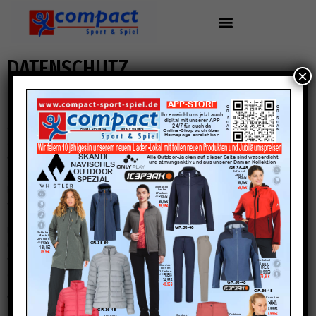
DATENSCHUTZ
×
Datenschutzerklärung
Wir freuen uns, dass Sie unsere Website besuchen. Der Schutz und die
Sicherheit Ihrer persönlichen Informationen bei der Nutzung unserer
Website ist für uns sehr wichtig. Wir möchten Sie daher an dieser
Stelle darüber informieren, welche Ihrer personenbezogenen Daten wir
beim Besuch unserer Website erfassen und für welche Zwecke diese
verwendet werden.
Diese Datenschutzerklärung gilt für das Internetangebot der Frütel Sport
und Spiel Olsberg GmbH & Co.KG, welches unter der Domain
www.fruetel-sport-spiel.de sowie den verschiedenen Subdomains
(„unsere Website“) erreichbar ist.
Wer ist verantwortlich und wie erreiche ich Sie?