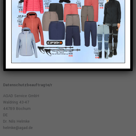
Verantwortlicher
für die Verarbeitung personenbezogener Daten im Sinne der EU-
Datenschutz-Grundverordnung (DSGVO)
Frütel Sport und Spiel Olsberg GmbH & Co.KG
Mercklinghausstraße 13-17
59557 Lippstadt
DE
492941 200-0
info@sbzentralmarkt.de
Datenschutzbeauftragte/r
AGAD Service GmbH
Waldring 43-47
44789 Bochum
DE
Dr. Nils Helmke
helmke@agad.de